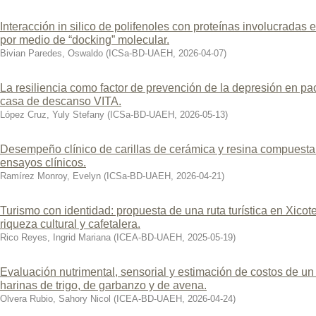
Interacción in silico de polifenoles con proteínas involucradas
por medio de “docking” molecular.
Bivian Paredes, Oswaldo
(
ICSa-BD-UAEH
,
2026-04-07
)
La resiliencia como factor de prevención de la depresión en pa
casa de descanso VITA.
López Cruz, Yuly Stefany
(
ICSa-BD-UAEH
,
2026-05-13
)
Desempeño clínico de carillas de cerámica y resina compuesta:
ensayos clínicos.
Ramírez Monroy, Evelyn
(
ICSa-BD-UAEH
,
2026-04-21
)
Turismo con identidad: propuesta de una ruta turística en Xicote
riqueza cultural y cafetalera.
Rico Reyes, Ingrid Mariana
(
ICEA-BD-UAEH
,
2025-05-19
)
Evaluación nutrimental, sensorial y estimación de costos de un
harinas de trigo, de garbanzo y de avena.
Olvera Rubio, Sahory Nicol
(
ICEA-BD-UAEH
,
2026-04-24
)