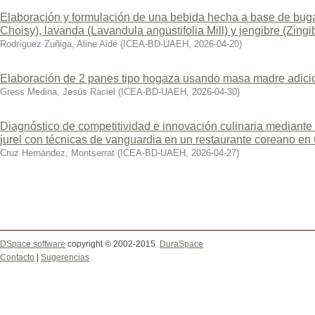
Elaboración y formulación de una bebida hecha a base de buga
Choisy), lavanda (Lavandula angustifolia Mill) y jengibre (Zingi
Rodríguez Zuñiga, Aline Aidé
(
ICEA-BD-UAEH
,
2026-04-20
)
Elaboración de 2 panes tipo hogaza usando masa madre adicio
Gress Medina, Jesús Raciel
(
ICEA-BD-UAEH
,
2026-04-30
)
Diagnóstico de competitividad e innovación culinaria mediante
jurel con técnicas de vanguardia en un restaurante coreano en
Cruz Hernández, Montserrat
(
ICEA-BD-UAEH
,
2026-04-27
)
DSpace software
copyright © 2002-2015
DuraSpace
Contacto
|
Sugerencias