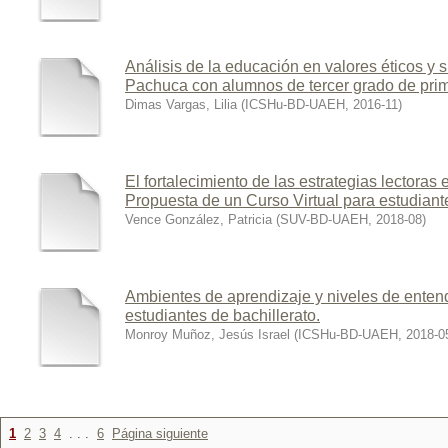
Análisis de la educación en valores éticos y 
Pachuca con alumnos de tercer grado de prim
Dimas Vargas, Lilia
(
ICSHu-BD-UAEH
,
2016-11
)
El fortalecimiento de las estrategias lectoras 
Propuesta de un Curso Virtual para estudiante
Vence González, Patricia
(
SUV-BD-UAEH
,
2018-08
)
Ambientes de aprendizaje y niveles de enten
estudiantes de bachillerato.
Monroy Muñoz, Jesús Israel
(
ICSHu-BD-UAEH
,
2018-0
1
2
3
4
. . .
6
Página siguiente