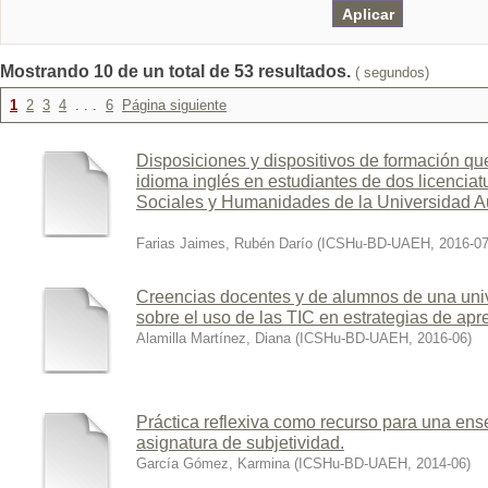
Mostrando 10 de un total de 53 resultados.
( segundos)
1
2
3
4
. . .
6
Página siguiente
Disposiciones y dispositivos de formación que
idioma inglés en estudiantes de dos licenciatu
Sociales y Humanidades de la Universidad A
Farias Jaimes, Rubén Darío
(
ICSHu-BD-UAEH
,
2016-0
Creencias docentes y de alumnos de una uni
sobre el uso de las TIC en estrategias de apr
Alamilla Martínez, Diana
(
ICSHu-BD-UAEH
,
2016-06
)
Práctica reflexiva como recurso para una ense
asignatura de subjetividad.
García Gómez, Karmina
(
ICSHu-BD-UAEH
,
2014-06
)