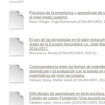
Procesos de la enseñanza y aprendizaje de l
el nivel medio superior.
Reyes Villegas, Ángel Montserrath
(
ICSHu-BD-UAEH
,
El uso de las tecnologías en el taller extracur
grado de la Escuela Secundaria Lic. José Mar
2016-2017.
Mora García, Brenda
(
ICSHu-BD-UAEH
,
2016-11
)
Correspondencia entre las formas de entend
aprendizaje y la evaluación con la puesta en 
matemáticas de nivel secundaria.
Vázquez Olvera, Maribel Jeiset
(
ICSHu-BD-UAEH
,
201
Dificultades de aprendizaje en lecto-escritura
Estudio de casos: Fundación “Una escuela pa
Caballero López, Gema Lizette
(
ICSHu-BD-UAEH
,
2014