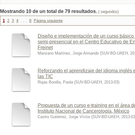
Mostrando 10 de un total de 79 resultados.
( segundos)
1
2
3
4
. . .
8
Página siguiente
Diseño e implementación de un curso básico 
semi-presencial en el Centro Educativo de E
Freinet
Manzano Martínez, Jorge Armando
(
SUV-BD-UAEH
,
20
Reforzando el aprendizaje del idioma inglés 
las TIC
Rojas Bonilla, Paola
(
SUV-BD-UAEH
,
2013-03
)
Propuesta de un curso e-training en el área de
Instituto Nacional de Cancerología, México
Castro Gutiérrez, Jorge Víctor
(
SUV-BD-UAEH
,
2013-01