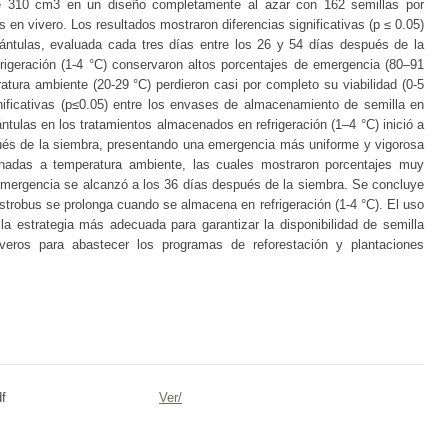
de 310 cm3 en un diseño completamente al azar con 162 semillas por
 en vivero. Los resultados mostraron diferencias significativas (p ≤ 0.05)
lántulas, evaluada cada tres días entre los 26 y 54 días después de la
rigeración (1-4 °C) conservaron altos porcentajes de emergencia (80–91
tura ambiente (20-29 °C) perdieron casi por completo su viabilidad (0-5
nificativas (p≤0.05) entre los envases de almacenamiento de semilla en
ántulas en los tratamientos almacenados en refrigeración (1–4 °C) inició a
pués de la siembra, presentando una emergencia más uniforme y vigorosa
nadas a temperatura ambiente, las cuales mostraron porcentajes muy
emergencia se alcanzó a los 36 días después de la siembra. Se concluye
ostrobus se prolonga cuando se almacena en refrigeración (1-4 °C). El uso
la estrategia más adecuada para garantizar la disponibilidad de semilla
veros para abastecer los programas de reforestación y plantaciones
f
Ver/