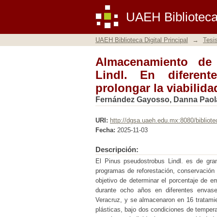
Almacenamiento de se
UAEH Biblioteca 
y temperaturas para pr
UAEH Biblioteca Digital Principal
→
Tesi
Almacenamiento de
Lindl. En diferen
prolongar la viabilida
Fernández Gayosso, Danna Paol
URI:
http://dgsa.uaeh.edu.mx:8080/bibliote
Fecha:
2025-11-03
Descripción:
El Pinus pseudostrobus Lindl. es de gra
programas de reforestación, conservación 
objetivo de determinar el porcentaje de 
durante ocho años en diferentes envase
Veracruz, y se almacenaron en 16 tratamien
plásticas, bajo dos condiciones de tempera