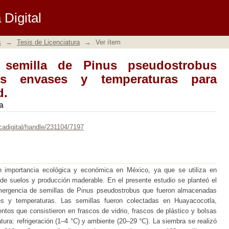
milla de Pinus pseudostrobus Lindl. 
Digital
olongar la viabilidad.
s
→
Tesis de Licenciatura
→
Ver ítem
 semilla de Pinus pseudostrobus
tes envases y temperaturas para
d.
a
cadigital/handle/231104/7197
n importancia ecológica y económica en México, ya que se utiliza en
de suelos y producción maderable. En el presente estudio se planteó el
emergencia de semillas de Pinus pseudostrobus que fueron almacenadas
s y temperaturas. Las semillas fueron colectadas en Huayacocotla,
tos que consistieron en frascos de vidrio, frascos de plástico y bolsas
tura: refrigeración (1–4 °C) y ambiente (20–29 °C). La siembra se realizó