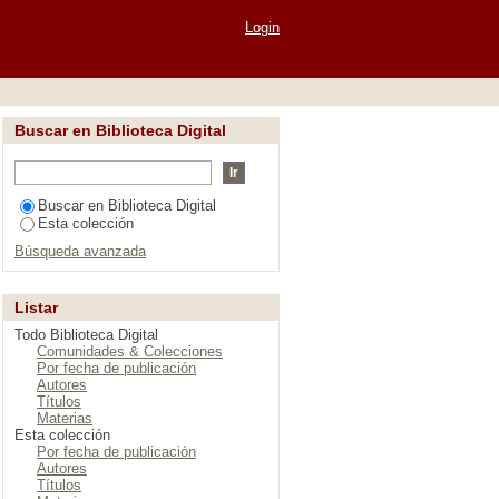
En diferentes envases
Login
Buscar en Biblioteca Digital
Buscar en Biblioteca Digital
Esta colección
Búsqueda avanzada
Listar
Todo Biblioteca Digital
Comunidades & Colecciones
Por fecha de publicación
Autores
Títulos
Materias
Esta colección
Por fecha de publicación
Autores
Títulos