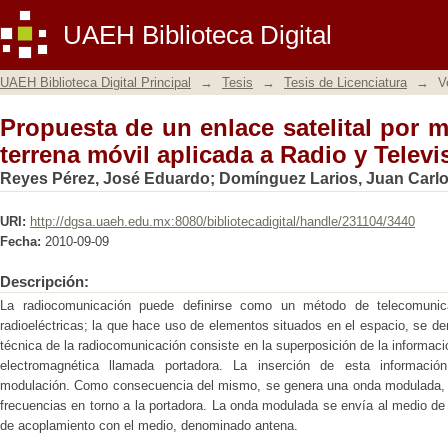
Propuesta de un enlace satelital por m
UAEH Biblioteca Digital
Radio y Televisión de Hidalgo.
UAEH Biblioteca Digital Principal
→
Tesis
→
Tesis de Licenciatura
→
V
Propuesta de un enlace satelital por 
terrena móvil aplicada a Radio y Televi
Reyes Pérez, José Eduardo
;
Domínguez Larios, Juan Carl
URI:
http://dgsa.uaeh.edu.mx:8080/bibliotecadigital/handle/231104/3440
Fecha:
2010-09-09
Descripción:
La radiocomunicación puede definirse como un método de telecomunic
radioeléctricas; la que hace uso de elementos situados en el espacio, se d
técnica de la radiocomunicación consiste en la superposición de la informac
electromagnética llamada portadora. La inserción de esta informació
modulación. Como consecuencia del mismo, se genera una onda modulada, c
frecuencias en torno a la portadora. La onda modulada se envía al medio de
de acoplamiento con el medio, denominado antena.