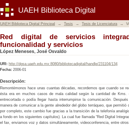
Red digital de servicios integrados: f
UAEH Biblioteca Digital
UAEH Biblioteca Digital Principal
→
Tesis
→
Tesis de Licenciatura
→
V
Red digital de servicios integra
funcionalidad y servicios
López Meneses, José Osvaldo
URI:
http://dgsa.uaeh.edu.mx:8080/bibliotecadigital/handle/231104/134
Fecha:
2006-01
Descripción:
Remontémonos hace unas cuantas décadas, recordemos que cuando se reali
ésta era en muchos casos de mala calidad según la cantidad de Kms. 
entrecortada o podía llegar hasta interrumpirse la comunicación. Despué
manera de comunicar a la gente alrededor del globo terráqueo, que permitió
por completo, este cambio fue gracias a la transición de la telefonía analógi
a fondo en los siguientes capítulos). La cual fue llamada “Red Digital Integra
el fax, enviamos voz y datos simultáneamente, videoconferencia, entre otros