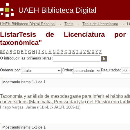
ListarTesis de Licenciatura por tema "
UAEH Biblioteca Digital
UAEH Biblioteca Digital Principal
→
Tesis
→
Tesis de Licenciatura
→
L
ListarTesis de Licenciatura por
taxonómica"
0-9
A
B
C
D
E
F
G
H
I
J
K
L
M
N
O
P
Q
R
S
T
U
V
W
X
Y
Z
O introducir las primeras letras:
Ordenar por:
Orden:
Resultados:
Mostrando ítems 1-1 de 1
Taxonomía y análisis de mesodesgaste para inferir el hábito a
conversidens (Mammalia, Perissodactyla) del Pleistoceno tardí
Priego Vargas, Jaime
(
ICBI-BD-UAEH
,
2009-11
)
Mostrando ítems 1-1 de 1