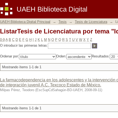
ListarTesis de Licenciatura por tema "
UAEH Biblioteca Digital
UAEH Biblioteca Digital Principal
→
Tesis
→
Tesis de Licenciatura
→
L
ListarTesis de Licenciatura por tema "
0-9
A
B
C
D
E
F
G
H
I
J
K
L
M
N
O
P
Q
R
S
T
U
V
W
X
Y
Z
O introducir las primeras letras:
Ordenar por:
Orden:
Resultados:
Mostrando ítems 1-1 de 1
La farmacodependencia en los adolescentes y la intervención de
de integración juvenil A.C. Texcoco Estado de México.
Milpas Pérez, Teodoro
(
EscSupCdSahagún-BD-UAEH
,
2008-09-11
)
Mostrando ítems 1-1 de 1