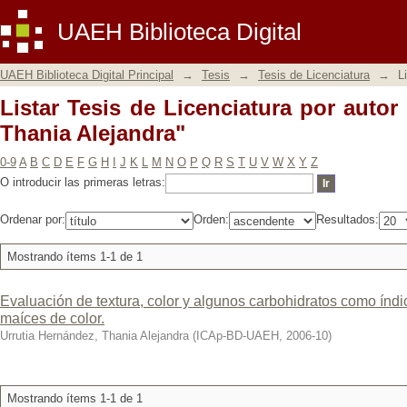
Listar Tesis de Licenciatura por autor 
UAEH Biblioteca Digital
UAEH Biblioteca Digital Principal
→
Tesis
→
Tesis de Licenciatura
→
L
Listar Tesis de Licenciatura por autor
Thania Alejandra"
0-9
A
B
C
D
E
F
G
H
I
J
K
L
M
N
O
P
Q
R
S
T
U
V
W
X
Y
Z
O introducir las primeras letras:
Ordenar por:
Orden:
Resultados:
Mostrando ítems 1-1 de 1
Evaluación de textura, color y algunos carbohidratos como índ
maíces de color.
Urrutia Hernández, Thania Alejandra
(
ICAp-BD-UAEH
,
2006-10
)
Mostrando ítems 1-1 de 1