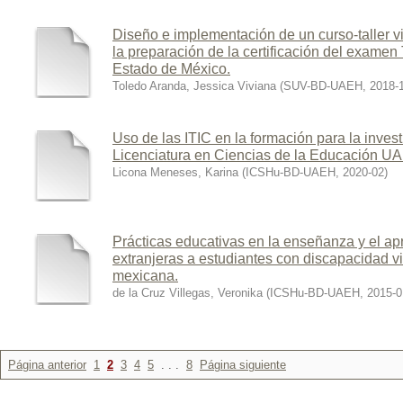
Diseño e implementación de un curso-taller vir
la preparación de la certificación del exa
Estado de México.
Toledo Aranda, Jessica Viviana
(
SUV-BD-UAEH
,
2018-
Uso de las ITIC en la formación para la invest
Licenciatura en Ciencias de la Educación U
Licona Meneses, Karina
(
ICSHu-BD-UAEH
,
2020-02
)
Prácticas educativas en la enseñanza y el ap
extranjeras a estudiantes con discapacidad v
mexicana.
de la Cruz Villegas, Veronika
(
ICSHu-BD-UAEH
,
2015-0
Página anterior
1
2
3
4
5
. . .
8
Página siguiente