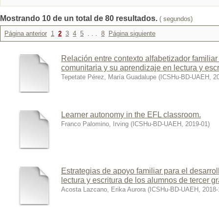
Mostrando 10 de un total de 80 resultados.
( segundos)
Página anterior
1
2
3
4
5
. . .
8
Página siguiente
Relación entre contexto alfabetizador familia
comunitaria y su aprendizaje en lectura y escr
Tepetate Pérez, María Guadalupe
(
ICSHu-BD-UAEH
,
2
Learner autonomy in the EFL classroom.
Franco Palomino, Irving
(
ICSHu-BD-UAEH
,
2019-01
)
Estrategias de apoyo familiar para el desarro
lectura y escritura de los alumnos de tercer g
Acosta Lazcano, Erika Aurora
(
ICSHu-BD-UAEH
,
2018-