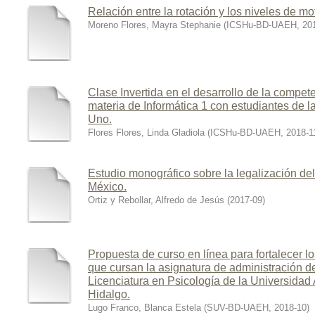
Relación entre la rotación y los niveles de mo
Moreno Flores, Mayra Stephanie
(
ICSHu-BD-UAEH
,
20
Clase Invertida en el desarrollo de la compet
materia de Informática 1 con estudiantes de 
Uno.
Flores Flores, Linda Gladiola
(
ICSHu-BD-UAEH
,
2018-1
Estudio monográfico sobre la legalización d
México.
Ortiz y Rebollar, Alfredo de Jesús
(
2017-09
)
Propuesta de curso en línea para fortalecer l
que cursan la asignatura de administración d
Licenciatura en Psicología de la Universida
Hidalgo.
Lugo Franco, Blanca Estela
(
SUV-BD-UAEH
,
2018-10
)