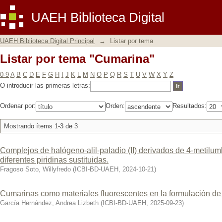
Listar por tema "Cumarina"
UAEH Biblioteca Digital
UAEH Biblioteca Digital Principal
→
Listar por tema
Listar por tema "Cumarina"
0-9
A
B
C
D
E
F
G
H
I
J
K
L
M
N
O
P
Q
R
S
T
U
V
W
X
Y
Z
O introducir las primeras letras:
Ordenar por:
Orden:
Resultados:
Mostrando ítems 1-3 de 3
Complejos de halógeno-alil-paladio (II) derivados de 4-metilu
diferentes piridinas sustituidas.
Fragoso Soto, Willyfredo
(
ICBI-BD-UAEH
,
2024-10-21
)
Cumarinas como materiales fluorescentes en la formulación de
García Hernández, Andrea Lizbeth
(
ICBI-BD-UAEH
,
2025-09-23
)