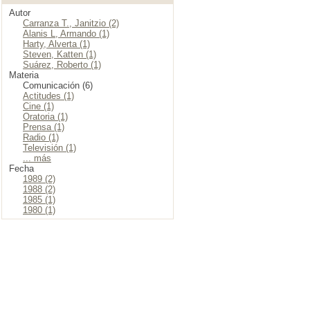
Autor
Carranza T., Janitzio (2)
Alanis L, Armando (1)
Harty, Alverta (1)
Steven, Katten (1)
Suárez, Roberto (1)
Materia
Comunicación (6)
Actitudes (1)
Cine (1)
Oratoria (1)
Prensa (1)
Radio (1)
Televisión (1)
... más
Fecha
1989 (2)
1988 (2)
1985 (1)
1980 (1)