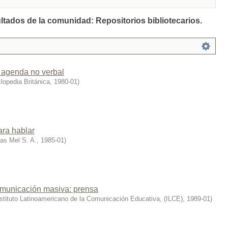
ultados de la comunidad: Repositorios bibliotecarios.
 agenda no verbal
lopedia Británica
,
1980-01
)
ara hablar
las Mel S. A.
,
1985-01
)
municación masiva: prensa
stituto Latinoamericano de la Comunicación Educativa, (ILCE)
,
1989-01
)