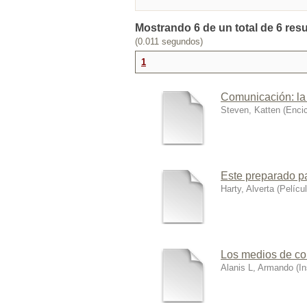
Mostrando 6 de un total de 6 res
(0.011 segundos)
1
Comunicación: la
Steven, Katten
(
Encic
Este preparado p
Harty, Alverta
(
Pelícu
Los medios de co
Alanis L, Armando
(
In