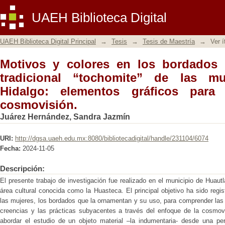
Motivos y colores en los bordados de 
UAEH Biblioteca Digital
las mujeres de Huautla, Hidalgo: e
cosmovisión.
UAEH Biblioteca Digital Principal
→
Tesis
→
Tesis de Maestría
→
Ver 
Motivos y colores en los bordados 
tradicional “tochomite” de las mu
Hidalgo: elementos gráficos para
cosmovisión.
Juárez Hernández, Sandra Jazmín
URI:
http://dgsa.uaeh.edu.mx:8080/bibliotecadigital/handle/231104/6074
Fecha:
2024-11-05
Descripción:
El presente trabajo de investigación fue realizado en el municipio de Huaut
área cultural conocida como la Huasteca. El principal objetivo ha sido regist
las mujeres, los bordados que la ornamentan y su uso, para comprender las 
creencias y las prácticas subyacentes a través del enfoque de la cosmov
abordar el estudio de un objeto material –la indumentaria- desde una pers