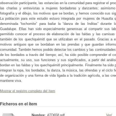
observación participante, las estancias en la comunidad para registrar el pro
las charlas y entrevistas a mujeres bordadoras y danzantes; asimismo 
fotografía y el dibujo, los motivos que se bordan, y hemos conocido sus si
La población para este estudio estuvo integrada por mujeres de Huautla qu
denominada “tochomite” para bailar la “danza de las Inditas” durante l
Guadalupe. Ellas han sido especialmente generosas al compartir sus la
permitido conocer el proceso de elaboración de las faldas y las camisas q
también de los quechquémitl que se utilizaban en el pasado. Gracias a e
motivos antiguos que se bordaban en las prendas y que guardan informa
comunidad. También hemos podido detectar los cambios y las continuidades t
de los bordados a través del tiempo; así, ha sido posible comprender el c
actualmente, su uso, sus funciones y sus significados, a partir del análi
bordan en las faldas y los quechquémitl principalmente. Finalmente ha sido
integran la ropa, los bordados, la danza, la música, las ofrendas y el ciclo
de organización y una forma de vida ligada a la tradición agrícola, a las cr
mantiene viva.
Mostrar el registro completo del ítem
Ficheros en el ítem
Nombre:
ATD658.pdf
Ver/