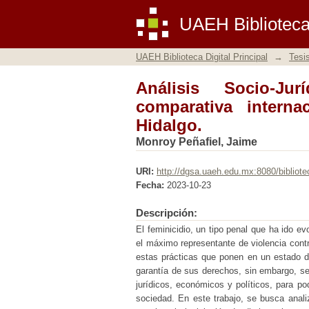
Análisis Socio-Jurídi
UAEH Biblioteca 
y del estado de Hidal
UAEH Biblioteca Digital Principal
→
Tesi
Análisis Socio-Ju
comparativa intern
Hidalgo.
Monroy Peñafiel, Jaime
URI:
http://dgsa.uaeh.edu.mx:8080/bibliote
Fecha:
2023-10-23
Descripción:
El feminicidio, un tipo penal que ha ido e
el máximo representante de violencia cont
estas prácticas que ponen en un estado de
garantía de sus derechos, sin embargo, se 
jurídicos, económicos y políticos, para po
sociedad. En este trabajo, se busca anali