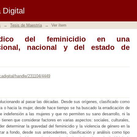
co del feminicidio en una comparativa i
Digital
go.
s
→
Tesis de Maestría
→
Ver ítem
rídico del feminicidio en una
acional, nacional y del estado de
cadigital/handle/231104/4449
volucionando al pasar las décadas. Desde sus orígenes, clasificado como
ra o hacia la mujer, desde hace tiempo se ha buscado la erradicación de
 indefensión a las mujeres y que no permiten su sano desarrollo, ni la
tienen que considerar factores en varias aspectos: sociales, culturales,
der determinar la gravedad del feminicidio y la violencia de género en la
zar a fondo, desde sus antecedentes, clasificación y análisis como tipo