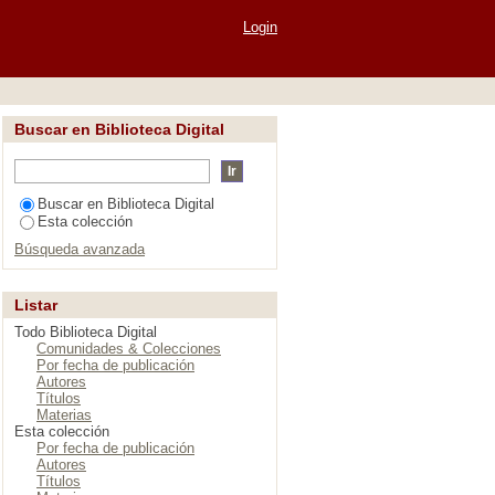
nternacional, nacional
Login
Buscar en Biblioteca Digital
Buscar en Biblioteca Digital
Esta colección
Búsqueda avanzada
Listar
Todo Biblioteca Digital
Comunidades & Colecciones
Por fecha de publicación
Autores
Títulos
Materias
Esta colección
Por fecha de publicación
Autores
Títulos