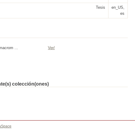
Tesis
en_US,
es
macrom ...
Ver/
nte(s) colección(ones)
aSpace