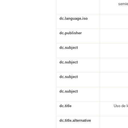
semie
dc.language.iso
dc.publisher
dc.subject
dc.subject
dc.subject
dc.subject
dc.title
Uso de l
dc.title.alternative