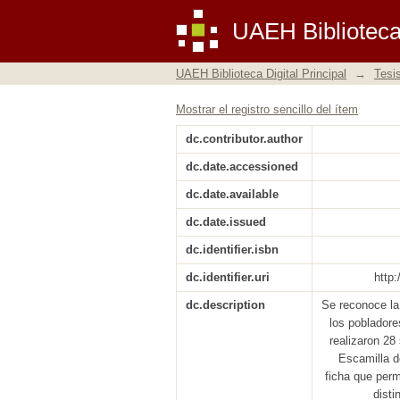
Uso de los macromice
UAEH Biblioteca 
UAEH Biblioteca Digital Principal
→
Tesi
Mostrar el registro sencillo del ítem
dc.contributor.author
dc.date.accessioned
dc.date.available
dc.date.issued
dc.identifier.isbn
dc.identifier.uri
http
dc.description
Se reconoce la
los pobladore
realizaron 28
Escamilla d
ficha que per
disti