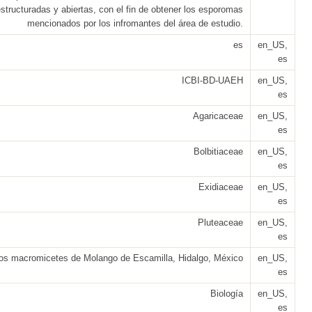
structuradas y abiertas, con el fin de obtener los esporomas
mencionados por los infromantes del área de estudio.
es
en_US,
es
ICBI-BD-UAEH
en_US,
es
Agaricaceae
en_US,
es
Bolbitiaceae
en_US,
es
Exidiaceae
en_US,
es
Pluteaceae
en_US,
es
os macromicetes de Molango de Escamilla, Hidalgo, México
en_US,
es
Biología
en_US,
es