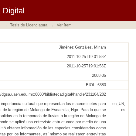
tes de Molango de Escamilla, Hidalgo,
Digital
s
→
Tesis de Licenciatura
→
Ver ítem
Jiménez González, Miriam
2011-10-25T19:01:58Z
2011-10-25T19:01:58Z
2008-05
BIOL .6380
://dgsa.uaeh.edu.mx:8080/bibliotecadigital/handle/231104/282
 importancia cultural que representan los macromicetes para
en_US,
s de la región de Molango de Escamilla; Hgo. Para lo que se
es
 salidas en la temporada de lluvias a la región de Molango de
onde se aplicó una entrevista estructurada por medio de una
mitió obtener información de las especies consideradas como
ntas por los informantes, así mismo se realizaron entrevistas