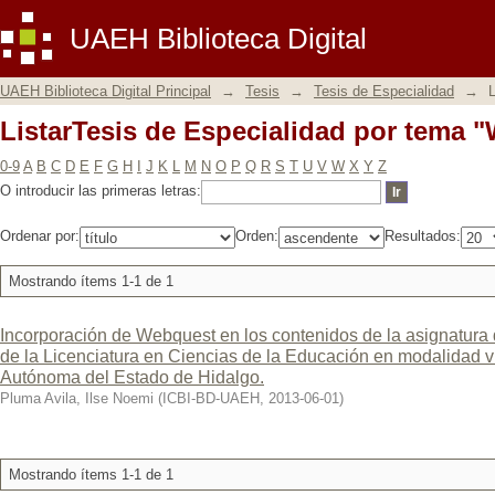
ListarTesis de Especialidad por tema 
UAEH Biblioteca Digital
UAEH Biblioteca Digital Principal
→
Tesis
→
Tesis de Especialidad
→
L
ListarTesis de Especialidad por tema 
0-9
A
B
C
D
E
F
G
H
I
J
K
L
M
N
O
P
Q
R
S
T
U
V
W
X
Y
Z
O introducir las primeras letras:
Ordenar por:
Orden:
Resultados:
Mostrando ítems 1-1 de 1
Incorporación de Webquest en los contenidos de la asignatura
de la Licenciatura en Ciencias de la Educación en modalidad vi
Autónoma del Estado de Hidalgo.
Pluma Avila, Ilse Noemi
(
ICBI-BD-UAEH
,
2013-06-01
)
Mostrando ítems 1-1 de 1