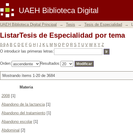
ListarTesis de Especialidad por tema
UAEH Biblioteca Digital
UAEH Biblioteca Digital Principal
→
Tesis
→
Tesis de Especialidad
→
L
ListarTesis de Especialidad por tema
0-9
A
B
C
D
E
F
G
H
I
J
K
L
M
N
O
P
Q
R
S
T
U
V
W
X
Y
Z
O introducir las primeras letras:
Orden:
Resultados:
Mostrando ítems 1-20 de 3684
Materia
2008
[1]
Abandono de la lactancia
[1]
Abandono del tratamiento
[1]
Abandono escolar
[1]
Abdominal
[2]