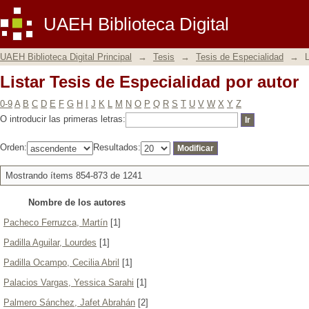
Listar Tesis de Especialidad por autor
UAEH Biblioteca Digital
UAEH Biblioteca Digital Principal
→
Tesis
→
Tesis de Especialidad
→
L
Listar Tesis de Especialidad por autor
0-9
A
B
C
D
E
F
G
H
I
J
K
L
M
N
O
P
Q
R
S
T
U
V
W
X
Y
Z
O introducir las primeras letras:
Orden:
Resultados:
Mostrando ítems 854-873 de 1241
Nombre de los autores
Pacheco Ferruzca, Martín
[1]
Padilla Aguilar, Lourdes
[1]
Padilla Ocampo, Cecilia Abril
[1]
Palacios Vargas, Yessica Sarahi
[1]
Palmero Sánchez, Jafet Abrahán
[2]