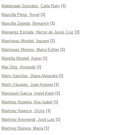
Maldonado González, Carla Ruby
[1]
Mancilla Pérez, Anyel
[1]
Mancilla Zepeda, Benjamín
[1]
Manjarrez Estrada, Héctor de Jesús Cruz
[2]
Manríquez Montiel, Itazami
[1]
Manríquez Moreno, María Esther
[1]
Mantilla Montiel, Karen
[1]
Mar Ortiz, Armando
[1]
Marín Sánchez, Diana Alejandra
[1]
Marín Vázquez, Juan Antonio
[1]
Marroquín García, Ingrid Karin
[1]
Martinez Azpeitia, Ana Isabel
[1]
Martínez Aparicio, Víctor
[1]
Martínez Arismendi, José Luis
[1]
Martínez Barrera, María
[1]