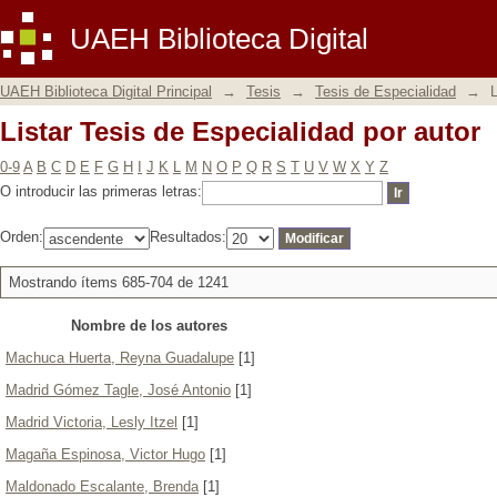
Listar Tesis de Especialidad por autor
UAEH Biblioteca Digital
UAEH Biblioteca Digital Principal
→
Tesis
→
Tesis de Especialidad
→
L
Listar Tesis de Especialidad por autor
0-9
A
B
C
D
E
F
G
H
I
J
K
L
M
N
O
P
Q
R
S
T
U
V
W
X
Y
Z
O introducir las primeras letras:
Orden:
Resultados:
Mostrando ítems 685-704 de 1241
Nombre de los autores
Machuca Huerta, Reyna Guadalupe
[1]
Madrid Gómez Tagle, José Antonio
[1]
Madrid Victoria, Lesly Itzel
[1]
Magaña Espinosa, Victor Hugo
[1]
Maldonado Escalante, Brenda
[1]