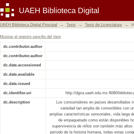
Validación de procedimientos de 
UAEH Biblioteca Digital
productora de mantequilla, margarina y
UAEH Biblioteca Digital Principal
→
Tesis
→
Tesis de Licenciatura
→
V
Mostrar el registro sencillo del ítem
dc.contributor.author
dc.contributor.author
dc.date.accessioned
dc.date.available
dc.date.issued
dc.identifier.uri
http://dgsa.uaeh.edu.mx:8080/bibliotec
dc.description
Los consumidores en países desarrollados 
variedad tan amplia de comestibles con un
amplias características sensoriales, vida larga 
de empaquetado como están disponibles hoy
supervivencia de niños son también más altos 
período de la historia humana, todas estas con