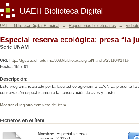
Especial reserva ecológica: presa “la 
UAEH Biblioteca Digital
UAEH Biblioteca Digital Principal
→
Repositorios bibliotecarios
→
Videot
Especial reserva ecológica: presa “la 
Serie UNAM
URI:
http://dgsa.uaeh.edu.mx:8080/bibliotecadigital/handle/231104/1416
Fecha:
1997-01
Descripción:
Este programa realizado por la facultad de agronomía U.A.N.L., presenta la 
conservación específicamente la conservación de aves y castor.
Mostrar el registro completo del ítem
Ficheros en el ítem
Nombre:
Especial reserva ...
Tamaño:
2.312Kb