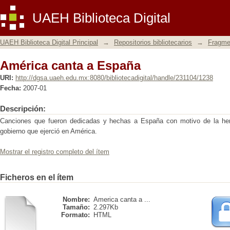
América canta a España
UAEH Biblioteca Digital
UAEH Biblioteca Digital Principal
→
Repositorios bibliotecarios
→
Fragmen
América canta a España
URI:
http://dgsa.uaeh.edu.mx:8080/bibliotecadigital/handle/231104/1238
Fecha:
2007-01
Descripción:
Canciones que fueron dedicadas y hechas a España con motivo de la her
gobierno que ejerció en América.
Mostrar el registro completo del ítem
Ficheros en el ítem
Nombre:
America canta a ...
Tamaño:
2.297Kb
Formato:
HTML