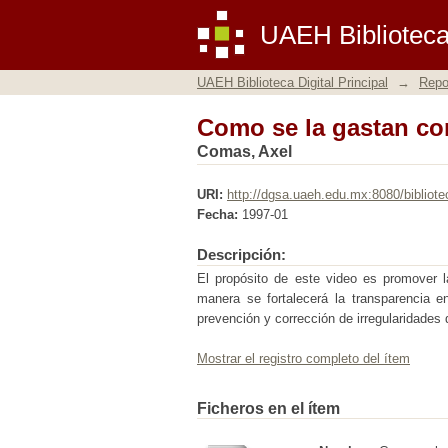
Como se la gastan co
UAEH Biblioteca 
UAEH Biblioteca Digital Principal
→
Repos
Como se la gastan co
Comas, Axel
URI:
http://dgsa.uaeh.edu.mx:8080/bibliote
Fecha:
1997-01
Descripción:
El propósito de este video es promover l
manera se fortalecerá la transparencia e
prevención y corrección de irregularidades 
Mostrar el registro completo del ítem
Ficheros en el ítem