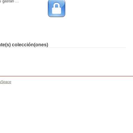
 gastan ...
nte(s) colección(ones)
aSpace