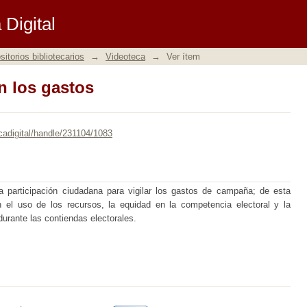
n los gastos
Digital
itorios bibliotecarios
→
Videoteca
→
Ver ítem
n los gastos
cadigital/handle/231104/1083
a participación ciudadana para vigilar los gastos de campaña; de esta
n el uso de los recursos, la equidad en la competencia electoral y la
durante las contiendas electorales.