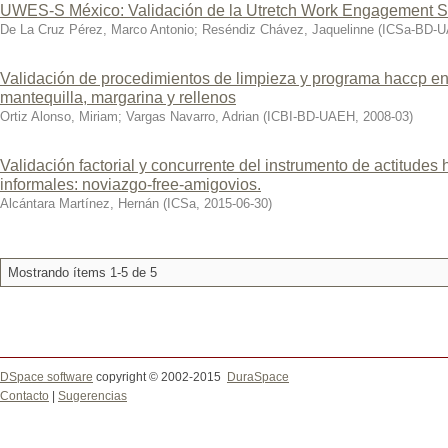
UWES-S México: Validación de la Utretch Work Engagement Sca
De La Cruz Pérez, Marco Antonio
;
Reséndiz Chávez, Jaquelinne
(
ICSa-BD-
Validación de procedimientos de limpieza y programa haccp e
mantequilla, margarina y rellenos
Ortiz Alonso, Miriam
;
Vargas Navarro, Adrian
(
ICBI-BD-UAEH
,
2008-03
)
Validación factorial y concurrente del instrumento de actitudes 
informales: noviazgo-free-amigovios.
Alcántara Martínez, Hernán
(
ICSa
,
2015-06-30
)
Mostrando ítems 1-5 de 5
DSpace software
copyright © 2002-2015
DuraSpace
Contacto
|
Sugerencias