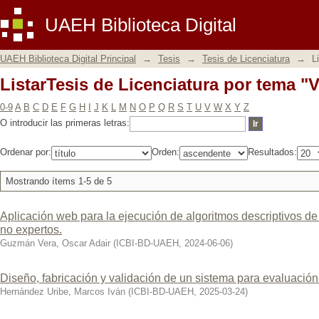
ListarTesis de Licenciatura por tema "
UAEH Biblioteca Digital
UAEH Biblioteca Digital Principal
→
Tesis
→
Tesis de Licenciatura
→
L
ListarTesis de Licenciatura por tema "
0-9
A
B
C
D
E
F
G
H
I
J
K
L
M
N
O
P
Q
R
S
T
U
V
W
X
Y
Z
O introducir las primeras letras:
Ordenar por:
Orden:
Resultados:
Mostrando ítems 1-5 de 5
Aplicación web para la ejecución de algoritmos descriptivos de
no expertos.
Guzmán Vera, Oscar Adair
(
ICBI-BD-UAEH
,
2024-06-06
)
Diseño, fabricación y validación de un sistema para evaluació
Hernández Uribe, Marcos Iván
(
ICBI-BD-UAEH
,
2025-03-24
)