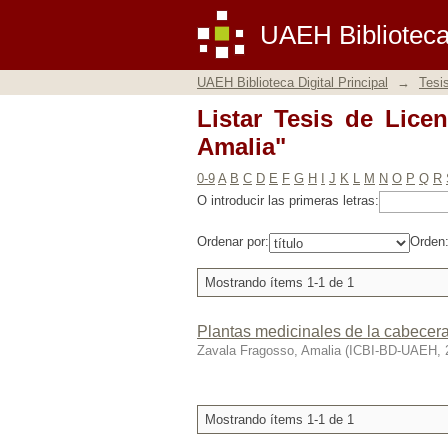
Listar Tesis de Licen
UAEH Biblioteca 
UAEH Biblioteca Digital Principal
→
Tesi
Listar Tesis de Lice
Amalia"
0-9
A
B
C
D
E
F
G
H
I
J
K
L
M
N
O
P
Q
R
O introducir las primeras letras:
Ordenar por:
Orden
Mostrando ítems 1-1 de 1
Plantas medicinales de la cabecera
Zavala Fragosso, Amalia
(
ICBI-BD-UAEH
,
Mostrando ítems 1-1 de 1