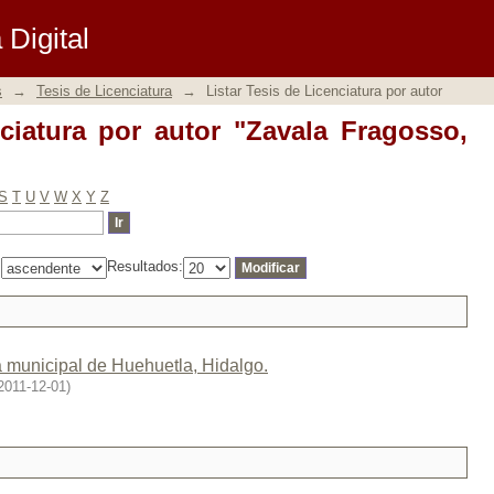
ciatura por autor "Zavala Fragosso, Ama
Digital
s
→
Tesis de Licenciatura
→
Listar Tesis de Licenciatura por autor
nciatura por autor "Zavala Fragosso,
S
T
U
V
W
X
Y
Z
:
Resultados:
 municipal de Huehuetla, Hidalgo.
2011-12-01
)