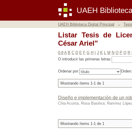
Listar Tesis de Licenc
UAEH Biblioteca 
UAEH Biblioteca Digital Principal
→
Tesi
Listar Tesis de Lice
César Ariel"
0-9
A
B
C
D
E
F
G
H
I
J
K
L
M
N
O
P
Q
R
O introducir las primeras letras:
Ordenar por:
Orden
Mostrando ítems 1-1 de 1
Diseño e implementación de un robo
Chia Acosta, Rosa Basilisa
;
Ramírez López
Mostrando ítems 1-1 de 1