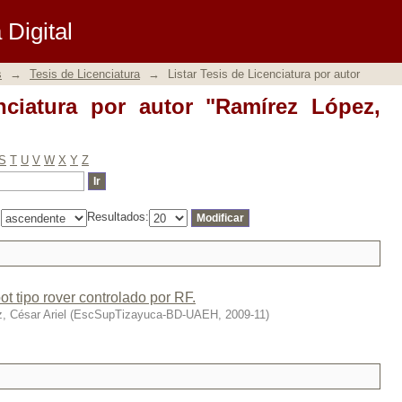
iatura por autor "Ramírez López, César 
Digital
s
→
Tesis de Licenciatura
→
Listar Tesis de Licenciatura por autor
nciatura por autor "Ramírez López,
S
T
U
V
W
X
Y
Z
:
Resultados:
t tipo rover controlado por RF.
, César Ariel
(
EscSupTizayuca-BD-UAEH
,
2009-11
)