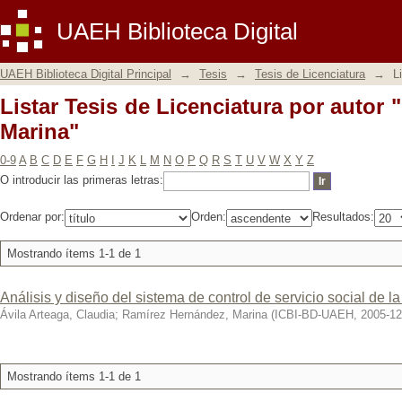
Listar Tesis de Licenciatura por autor
UAEH Biblioteca Digital
UAEH Biblioteca Digital Principal
→
Tesis
→
Tesis de Licenciatura
→
L
Listar Tesis de Licenciatura por autor
Marina"
0-9
A
B
C
D
E
F
G
H
I
J
K
L
M
N
O
P
Q
R
S
T
U
V
W
X
Y
Z
O introducir las primeras letras:
Ordenar por:
Orden:
Resultados:
Mostrando ítems 1-1 de 1
Análisis y diseño del sistema de control de servicio social de 
Ávila Arteaga, Claudia
;
Ramírez Hernández, Marina
(
ICBI-BD-UAEH
,
2005-12
Mostrando ítems 1-1 de 1