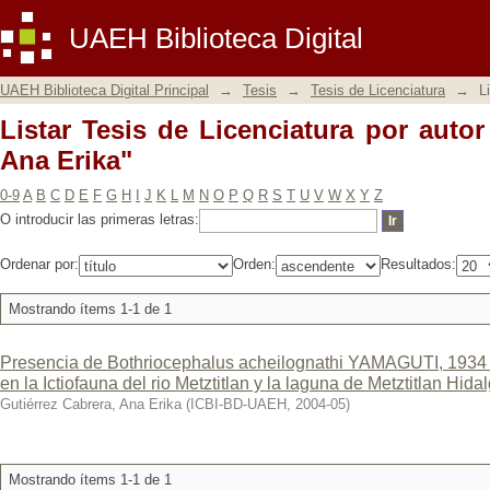
Listar Tesis de Licenciatura por autor 
UAEH Biblioteca Digital
UAEH Biblioteca Digital Principal
→
Tesis
→
Tesis de Licenciatura
→
L
Listar Tesis de Licenciatura por autor
Ana Erika"
0-9
A
B
C
D
E
F
G
H
I
J
K
L
M
N
O
P
Q
R
S
T
U
V
W
X
Y
Z
O introducir las primeras letras:
Ordenar por:
Orden:
Resultados:
Mostrando ítems 1-1 de 1
Presencia de Bothriocephalus acheilognathi YAMAGUTI, 1934 
en la Ictiofauna del rio Metztitlan y la laguna de Metztitlan Hida
Gutiérrez Cabrera, Ana Erika
(
ICBI-BD-UAEH
,
2004-05
)
Mostrando ítems 1-1 de 1