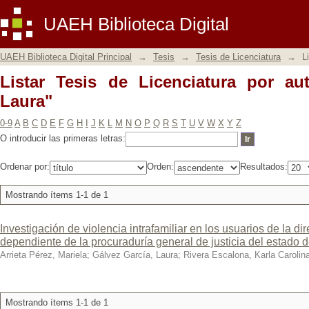
Listar Tesis de Licenciatura por autor 
UAEH Biblioteca Digital
UAEH Biblioteca Digital Principal
→
Tesis
→
Tesis de Licenciatura
→
L
Listar Tesis de Licenciatura por au
Laura"
0-9
A
B
C
D
E
F
G
H
I
J
K
L
M
N
O
P
Q
R
S
T
U
V
W
X
Y
Z
O introducir las primeras letras:
Ordenar por:
Orden:
Resultados:
Mostrando ítems 1-1 de 1
Investigación de violencia intrafamiliar en los usuarios de la di
dependiente de la procuraduría general de justicia del estado 
Arrieta Pérez, Mariela
;
Gálvez García, Laura
;
Rivera Escalona, Karla Carolin
Mostrando ítems 1-1 de 1