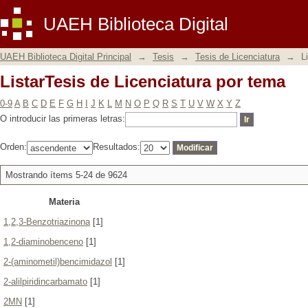
ListarTesis de Licenciatura por tema
UAEH Biblioteca Digital
UAEH Biblioteca Digital Principal
→
Tesis
→
Tesis de Licenciatura
→
L
ListarTesis de Licenciatura por tema
0-9
A
B
C
D
E
F
G
H
I
J
K
L
M
N
O
P
Q
R
S
T
U
V
W
X
Y
Z
O introducir las primeras letras:
Orden:
Resultados:
Mostrando ítems 5-24 de 9624
Materia
1,2,3-Benzotriazinona
[1]
1,2-diaminobenceno
[1]
2-(aminometil)bencimidazol
[1]
2-alilpiridincarbamato
[1]
2MN
[1]