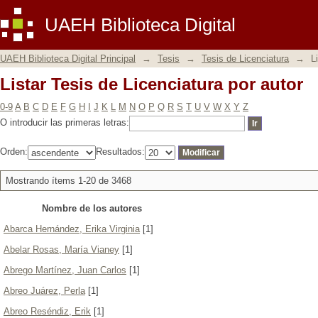
Listar Tesis de Licenciatura por autor
UAEH Biblioteca Digital
UAEH Biblioteca Digital Principal
→
Tesis
→
Tesis de Licenciatura
→
L
Listar Tesis de Licenciatura por autor
0-9
A
B
C
D
E
F
G
H
I
J
K
L
M
N
O
P
Q
R
S
T
U
V
W
X
Y
Z
O introducir las primeras letras:
Orden:
Resultados:
Mostrando ítems 1-20 de 3468
Nombre de los autores
Abarca Hernández, Erika Virginia
[1]
Abelar Rosas, María Vianey
[1]
Abrego Martínez, Juan Carlos
[1]
Abreo Juárez, Perla
[1]
Abreo Reséndiz, Erik
[1]