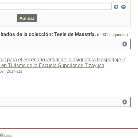
ltados de la colección: Tesis de Maestría.
(0.001 segundos)
al para el escenario virtual de la asignatura Hospedaje II
a en Turismo de la Escuela Superior de Tizayuca
bel
(
2014-11
)
aSpace