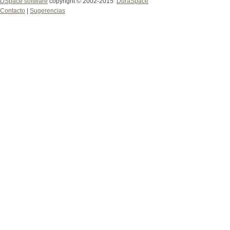
DSpace software
copyright © 2002-2015
DuraSpace
Contacto
|
Sugerencias