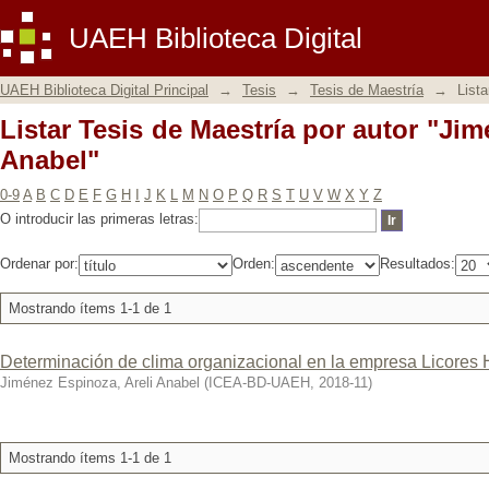
Listar Tesis de Maestría por autor "Ji
UAEH Biblioteca Digital
UAEH Biblioteca Digital Principal
→
Tesis
→
Tesis de Maestría
→
Lista
Listar Tesis de Maestría por autor "Jim
Anabel"
0-9
A
B
C
D
E
F
G
H
I
J
K
L
M
N
O
P
Q
R
S
T
U
V
W
X
Y
Z
O introducir las primeras letras:
Ordenar por:
Orden:
Resultados:
Mostrando ítems 1-1 de 1
Determinación de clima organizacional en la empresa Licores 
Jiménez Espinoza, Areli Anabel
(
ICEA-BD-UAEH
,
2018-11
)
Mostrando ítems 1-1 de 1