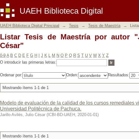
Listar Tesis de Maestría por autor "Jari
UAEH Biblioteca Digital
UAEH Biblioteca Digital Principal
→
Tesis
→
Tesis de Maestría
→
Lista
Listar Tesis de Maestría por autor "J
César"
0-9
A
B
C
D
E
F
G
H
I
J
K
L
M
N
O
P
Q
R
S
T
U
V
W
X
Y
Z
O introducir las primeras letras:
Ordenar por:
Orden:
Resultados:
Mostrando ítems 1-1 de 1
Modelo de evaluación de la calidad de los cursos remediales vi
Universidad Politécnica de Pachuca.
Jarillo Avilés, Julio César
(
ICBI-BD-UAEH
,
2020-01-01
)
Mostrando ítems 1-1 de 1