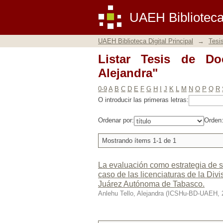
Listar Tesis de Docto
UAEH Biblioteca 
UAEH Biblioteca Digital Principal
→
Tesi
Listar Tesis de Do
Alejandra"
0-9
A
B
C
D
E
F
G
H
I
J
K
L
M
N
O
P
Q
R
O introducir las primeras letras:
Ordenar por:
Orden
Mostrando ítems 1-1 de 1
La evaluación como estrategia de s
caso de las licenciaturas de la Di
Juárez Autónoma de Tabasco.
Anlehu Tello, Alejandra
(
ICSHu-BD-UAEH
,