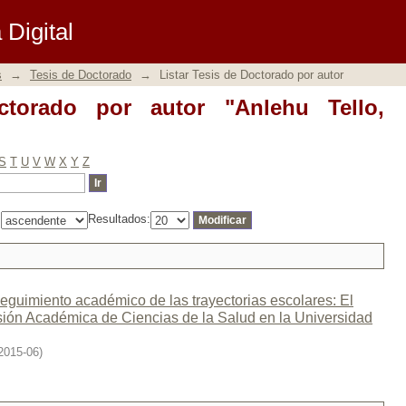
rado por autor "Anlehu Tello, Alejandra
Digital
s
→
Tesis de Doctorado
→
Listar Tesis de Doctorado por autor
ctorado por autor "Anlehu Tello,
S
T
U
V
W
X
Y
Z
:
Resultados:
eguimiento académico de las trayectorias escolares: El
visión Académica de Ciencias de la Salud en la Universidad
2015-06
)