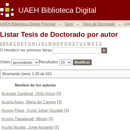
Listar Tesis de Doctorado por autor
UAEH Biblioteca Digital
UAEH Biblioteca Digital Principal
→
Tesis
→
Tesis de Doctorado
→
Lis
Listar Tesis de Doctorado por autor
0-9
A
B
C
D
E
F
G
H
I
J
K
L
M
N
O
P
Q
R
S
T
U
V
W
X
Y
Z
O introducir las primeras letras:
Orden:
Resultados:
Mostrando ítems 1-20 de 615
Nombre de los autores
Acevedo Sandoval, Otílio Arturo
[1]
Acosta Agiss, María del Carmen
[1]
Acosta Pérez, Víctor Johan Osvaldo
[1]
Acosta Tlapalamatl, Miriam
[1]
Acuña Nicolás, Jorge Armando
[1]