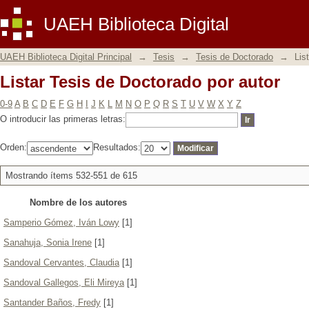
Listar Tesis de Doctorado por autor
UAEH Biblioteca Digital
UAEH Biblioteca Digital Principal
→
Tesis
→
Tesis de Doctorado
→
Lis
Listar Tesis de Doctorado por autor
0-9
A
B
C
D
E
F
G
H
I
J
K
L
M
N
O
P
Q
R
S
T
U
V
W
X
Y
Z
O introducir las primeras letras:
Orden:
Resultados:
Mostrando ítems 532-551 de 615
Nombre de los autores
Samperio Gómez, Iván Lowy
[1]
Sanahuja, Sonia Irene
[1]
Sandoval Cervantes, Claudia
[1]
Sandoval Gallegos, Eli Mireya
[1]
Santander Baños, Fredy
[1]