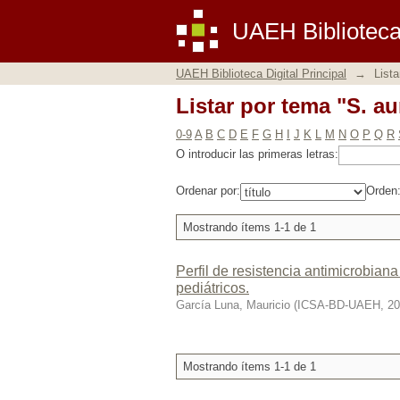
Listar por tema "S. a
UAEH Biblioteca 
UAEH Biblioteca Digital Principal
→
Lista
Listar por tema "S. a
0-9
A
B
C
D
E
F
G
H
I
J
K
L
M
N
O
P
Q
R
O introducir las primeras letras:
Ordenar por:
Orden
Mostrando ítems 1-1 de 1
Perfil de resistencia antimicrobia
pediátricos.
García Luna, Mauricio
(
ICSA-BD-UAEH
,
20
Mostrando ítems 1-1 de 1