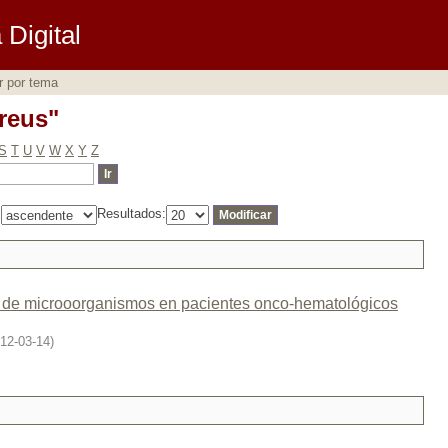
ureus"
Digital
r por tema
ureus"
S
T
U
V
W
X
Y
Z
:
Resultados:
na de microoorganismos en pacientes onco-hematológicos
12-03-14
)