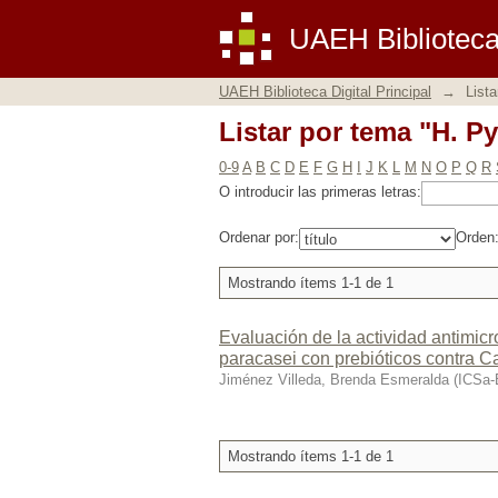
Listar por tema "H. Py
UAEH Biblioteca 
UAEH Biblioteca Digital Principal
→
Lista
Listar por tema "H. Py
0-9
A
B
C
D
E
F
G
H
I
J
K
L
M
N
O
P
Q
R
O introducir las primeras letras:
Ordenar por:
Orden
Mostrando ítems 1-1 de 1
Evaluación de la actividad antimicr
paracasei con prebióticos contra Ca
Jiménez Villeda, Brenda Esmeralda
(
ICSa
Mostrando ítems 1-1 de 1