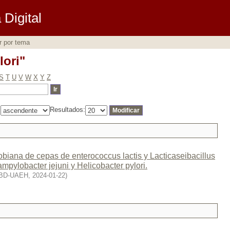
lori"
Digital
r por tema
lori"
S
T
U
V
W
X
Y
Z
:
Resultados:
obiana de cepas de enterococcus lactis y Lacticaseibacillus
mpylobacter jejuni y Helicobacter pylori.
-BD-UAEH
,
2024-01-22
)