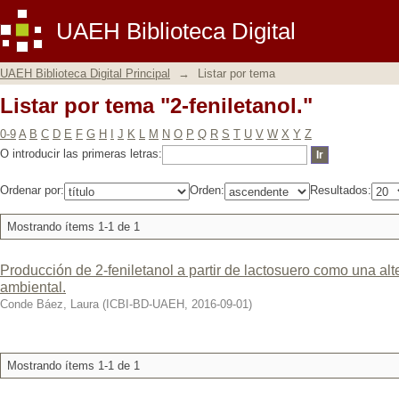
Listar por tema "2-feniletanol."
UAEH Biblioteca Digital
UAEH Biblioteca Digital Principal
→
Listar por tema
Listar por tema "2-feniletanol."
0-9
A
B
C
D
E
F
G
H
I
J
K
L
M
N
O
P
Q
R
S
T
U
V
W
X
Y
Z
O introducir las primeras letras:
Ordenar por:
Orden:
Resultados:
Mostrando ítems 1-1 de 1
Producción de 2-feniletanol a partir de lactosuero como una alt
ambiental.
Conde Báez, Laura
(
ICBI-BD-UAEH
,
2016-09-01
)
Mostrando ítems 1-1 de 1