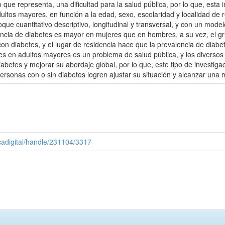
 que representa, una dificultad para la salud pública, por lo que, esta
adultos mayores, en función a la edad, sexo, escolaridad y localidad d
ue cuantitativo descriptivo, longitudinal y transversal, y con un modelo
lencia de diabetes es mayor en mujeres que en hombres, a su vez, el 
n diabetes, y el lugar de residencia hace que la prevalencia de diab
tes en adultos mayores es un problema de salud pública, y los diverso
abetes y mejorar su abordaje global, por lo que, este tipo de investigac
rsonas con o sin diabetes logren ajustar su situación y alcanzar una m
cadigital/handle/231104/3317