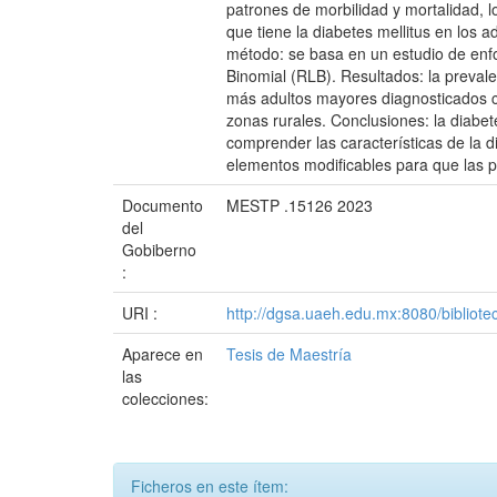
patrones de morbilidad y mortalidad, lo
que tiene la diabetes mellitus en los 
método: se basa en un estudio de enfoq
Binomial (RLB). Resultados: la preva
más adultos mayores diagnosticados co
zonas rurales. Conclusiones: la diabe
comprender las características de la di
elementos modificables para que las pe
Documento
MESTP .15126 2023
del
Gobiberno
:
URI :
http://dgsa.uaeh.edu.mx:8080/bibliote
Aparece en
Tesis de Maestría
las
colecciones:
Ficheros en este ítem: