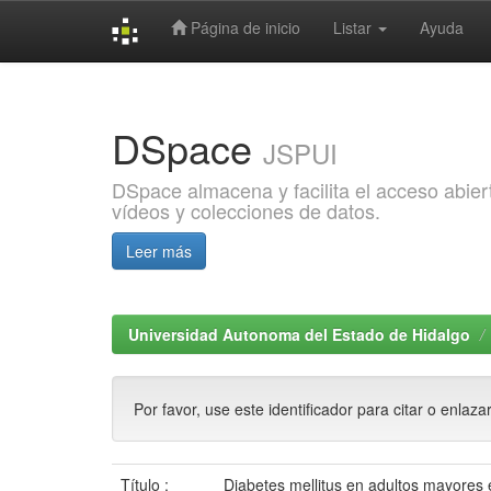
Página de inicio
Listar
Ayuda
Skip
navigation
DSpace
JSPUI
DSpace almacena y facilita el acceso abiert
vídeos y colecciones de datos.
Leer más
Universidad Autonoma del Estado de Hidalgo
Por favor, use este identificador para citar o enlaza
Título :
Diabetes mellitus en adultos mayore