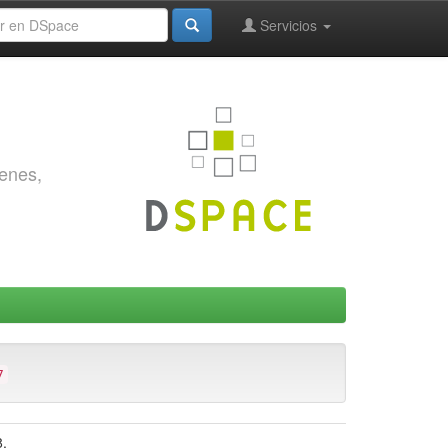
Servicios
genes,
7
8.