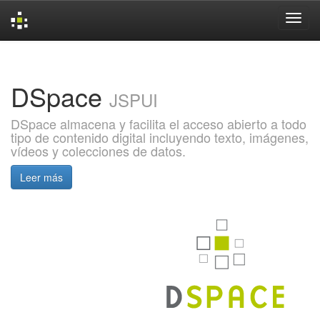
Skip
navigation
DSpace
JSPUI
DSpace almacena y facilita el acceso abierto a todo
tipo de contenido digital incluyendo texto, imágenes,
vídeos y colecciones de datos.
Leer más