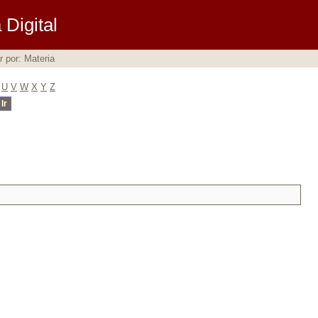
Digital
ar por: Materia
U
V
W
X
Y
Z