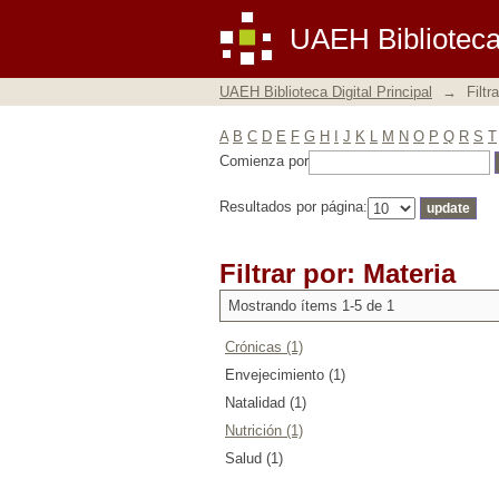
Filtrar por: Materia
UAEH Biblioteca 
UAEH Biblioteca Digital Principal
→
Filtr
A
B
C
D
E
F
G
H
I
J
K
L
M
N
O
P
Q
R
S
T
Comienza por
Resultados por página:
Filtrar por: Materia
Mostrando ítems 1-5 de 1
Crónicas (1)
Envejecimiento (1)
Natalidad (1)
Nutrición (1)
Salud (1)