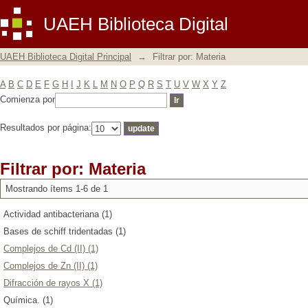
Filtrar por: Materia
UAEH Biblioteca Digital
UAEH Biblioteca Digital Principal
→
Filtrar por: Materia
A
B
C
D
E
F
G
H
I
J
K
L
M
N
O
P
Q
R
S
T
U
V
W
X
Y
Z
Comienza por
Resultados por página:
Filtrar por: Materia
Mostrando ítems 1-6 de 1
Actividad antibacteriana (1)
Bases de schiff tridentadas (1)
Complejos de Cd (II) (1)
Complejos de Zn (II) (1)
Difracción de rayos X (1)
Química. (1)