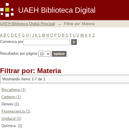
Filtrar por: Materia
UAEH Biblioteca Digital
UAEH Biblioteca Digital Principal
→
Filtrar por: Materia
A
B
C
D
E
F
G
H
I
J
K
L
M
N
O
P
Q
R
S
T
U
V
W
X
Y
Z
Comienza por
Resultados por página:
Filtrar por: Materia
Mostrando ítems 1-7 de 1
Biscarbeno (1)
Carbeno (1)
Dimero (1)
Fluorescencia (1)
Imidazol (1)
Química. (1)