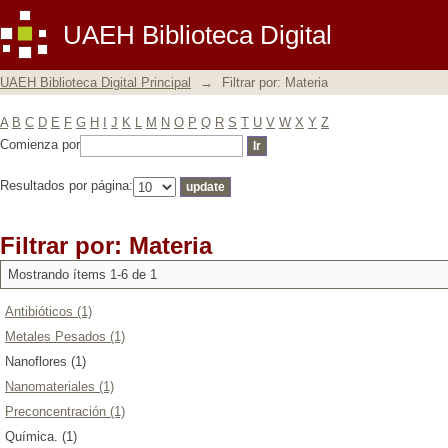
Filtrar por: Materia
UAEH Biblioteca Digital
UAEH Biblioteca Digital Principal
→
Filtrar por: Materia
A
B
C
D
E
F
G
H
I
J
K
L
M
N
O
P
Q
R
S
T
U
V
W
X
Y
Z
Comienza por
Resultados por página:
Filtrar por: Materia
Mostrando ítems 1-6 de 1
Antibióticos (1)
Metales Pesados (1)
Nanoflores (1)
Nanomateriales (1)
Preconcentración (1)
Química. (1)