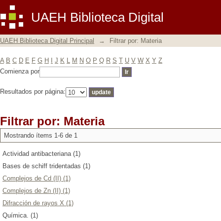
Filtrar por: Materia
UAEH Biblioteca Digital
UAEH Biblioteca Digital Principal
→
Filtrar por: Materia
A
B
C
D
E
F
G
H
I
J
K
L
M
N
O
P
Q
R
S
T
U
V
W
X
Y
Z
Comienza por
Resultados por página:
Filtrar por: Materia
Mostrando ítems 1-6 de 1
Actividad antibacteriana (1)
Bases de schiff tridentadas (1)
Complejos de Cd (II) (1)
Complejos de Zn (II) (1)
Difracción de rayos X (1)
Química. (1)