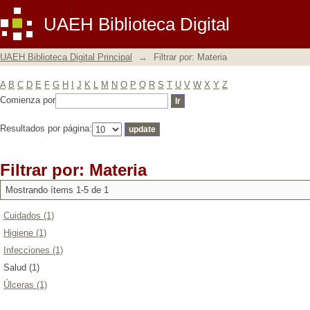
Filtrar por: Materia
UAEH Biblioteca Digital
UAEH Biblioteca Digital Principal
→
Filtrar por: Materia
A
B
C
D
E
F
G
H
I
J
K
L
M
N
O
P
Q
R
S
T
U
V
W
X
Y
Z
Comienza por
Resultados por página:
Filtrar por: Materia
Mostrando ítems 1-5 de 1
Cuidados (1)
Higiene (1)
Infecciones (1)
Salud (1)
Úlceras (1)