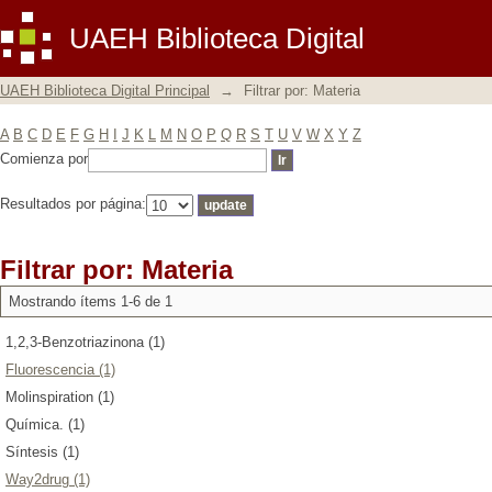
Filtrar por: Materia
UAEH Biblioteca Digital
UAEH Biblioteca Digital Principal
→
Filtrar por: Materia
A
B
C
D
E
F
G
H
I
J
K
L
M
N
O
P
Q
R
S
T
U
V
W
X
Y
Z
Comienza por
Resultados por página:
Filtrar por: Materia
Mostrando ítems 1-6 de 1
1,2,3-Benzotriazinona (1)
Fluorescencia (1)
Molinspiration (1)
Química. (1)
Síntesis (1)
Way2drug (1)